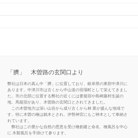
「臍」 木曽路の玄関口より
弊社は日本の真ん中「臍」に位置しており、岐阜県の東部中津川に
あります。中津川市は古くから中山道の宿場町として栄えてきまし
た。市の北部に位置する弊社の近くには妻籠宿や島崎藤村生誕の
地、馬籠宿があり、木曽路の玄関口とされてきました。
この木曽地方は深い山谷から成り古くから林 業が盛んな地域で
す。特に木曽の檜は銘木とされ、伊勢神宮にもご神木として奉納さ
れています。
弊社はこの豊かな自然の恩恵を受け檜創建と命名、檜風呂を中心
に 木製風呂を手掛けて参ります。