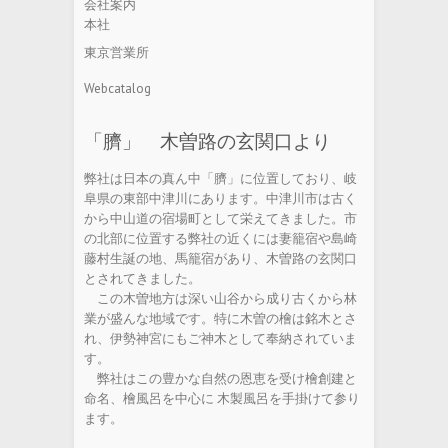
会社案内
本社
東京営業所
Webcatalog
「臍」 木曽路の玄関口より
弊社は日本の真ん中「臍」に位置しており、岐
阜県の東部中津川にあります。中津川市は古く
から中山道の宿場町として栄えてきました。市
の北部に位置する弊社の近くには妻籠宿や島崎
藤村生誕の地、馬籠宿があり、木曽路の玄関口
とされてきました。
この木曽地方は深い山谷から成り古くから林
業が盛んな地域です。特に木曽の檜は銘木とさ
れ、伊勢神宮にもご神木として奉納されていま
す。
弊社はこの豊かな自然の恩恵を受け檜創建と
命名、檜風呂を中心に 木製風呂を手掛けて参り
ます。