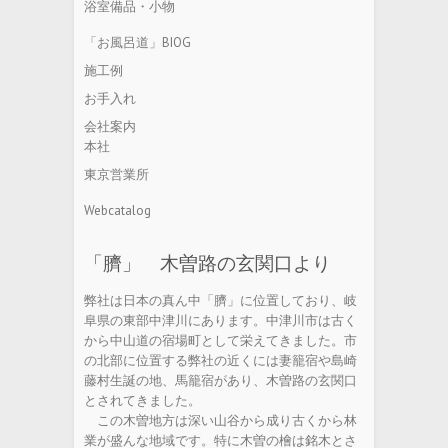
浴室備品・小物
「お風呂道」BIOG
施工例
お手入れ
会社案内
本社
東京営業所
Webcatalog
「臍」 木曽路の玄関口より
弊社は日本の真ん中「臍」に位置しており、岐
阜県の東部中津川にあります。中津川市は古く
から中山道の宿場町として栄えてきました。市
の北部に位置する弊社の近くには妻籠宿や島崎
藤村生誕の地、馬籠宿があり、木曽路の玄関口
とされてきました。
この木曽地方は深い山谷から成り古くから林
業が盛んな地域です。特に木曽の檜は銘木とさ