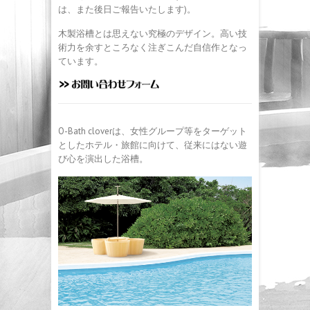
は、また後日ご報告いたします)。
木製浴槽とは思えない究極のデザイン。高い技
術力を余すところなく注ぎこんだ自信作となっ
ています。
O-Bath cloverは、女性グループ等をターゲット
としたホテル・旅館に向けて、従来にはない遊
び心を演出した浴槽。