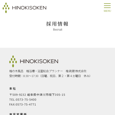
採用情報
Recruit
檜の木風呂 檜浴槽・浴室総合プランナー 檜 創建 株式会社
受付時間：8:30〜17:30（日曜、祝日、第２・第４土曜日 休み）
本社
〒509-9232
岐阜県中津川市坂下305-15
TEL:0573-75-5400
FAX:0573-75-4771
東京営業所