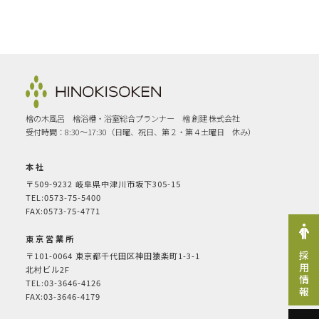
檜の木風呂 檜浴槽・浴室総合プランナー 檜 創建 株式会社
受付時間：8:30〜17:30（日曜、祝日、第２・第４土曜日 休み）
本社
〒509-9232
岐阜県中津川市坂下305-15
TEL:0573-75-5400
FAX:0573-75-4771
東京営業所
採用情報
〒101-0064
東京都千代田区神田猿楽町1-3-1
北村ビル2F
TEL:03-3646-4126
FAX:03-3646-4179