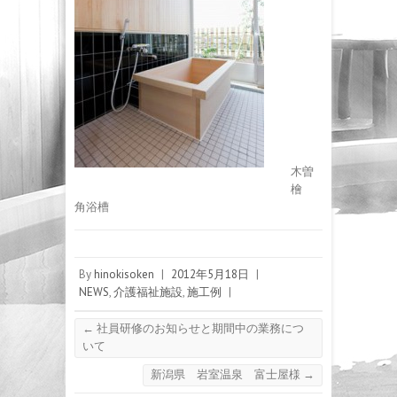
木曽
檜
角浴槽
By
hinokisoken
|
2012年5月18日
|
NEWS
,
介護福祉施設
,
施工例
|
←
社員研修のお知らせと期間中の業務につ
いて
新潟県 岩室温泉 富士屋様
→