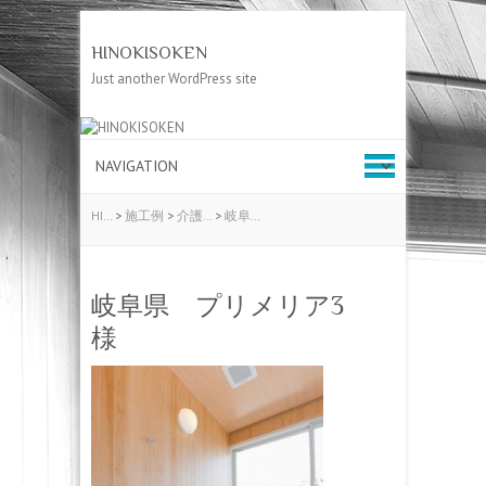
HINOKISOKEN
Just another WordPress site
HI…
>
施工例
>
介護…
>
岐阜…
岐阜県 プリメリア3
様