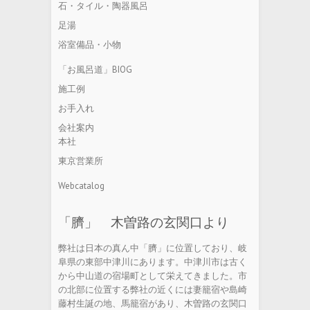
石・タイル・陶器風呂
足湯
浴室備品・小物
「お風呂道」BIOG
施工例
お手入れ
会社案内
本社
東京営業所
Webcatalog
「臍」 木曽路の玄関口より
弊社は日本の真ん中「臍」に位置しており、岐
阜県の東部中津川にあります。中津川市は古く
から中山道の宿場町として栄えてきました。市
の北部に位置する弊社の近くには妻籠宿や島崎
藤村生誕の地、馬籠宿があり、木曽路の玄関口