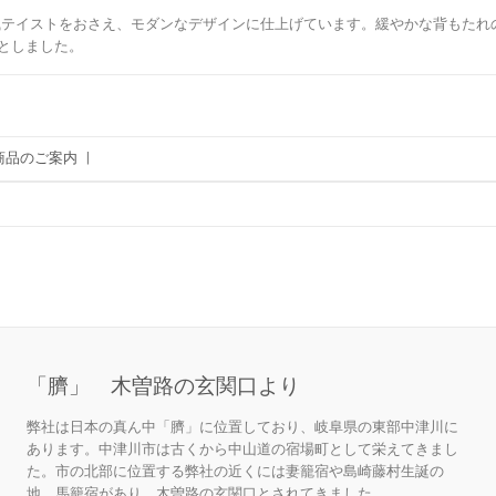
に見られる和風テイストをおさえ、モダンなデザインに仕上げています。緩やかな背も
としました。
商品のご案内
|
「臍」 木曽路の玄関口より
弊社は日本の真ん中「臍」に位置しており、岐阜県の東部中津川に
あります。中津川市は古くから中山道の宿場町として栄えてきまし
た。市の北部に位置する弊社の近くには妻籠宿や島崎藤村生誕の
地、馬籠宿があり、木曽路の玄関口とされてきました。