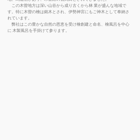
この木曽地方は深い山谷から成り古くから林 業が盛んな地域で
す。特に木曽の檜は銘木とされ、伊勢神宮にもご神木として奉納さ
れています。
弊社はこの豊かな自然の恩恵を受け檜創建と命名、檜風呂を中心
に 木製風呂を手掛けて参ります。