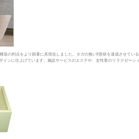
チック積層構造の利点をより顕著に具現化しました。タガの無いR形状を達成させて
ザインに仕上げています。施設サービスのエステや、女性客のリラクゼーシ