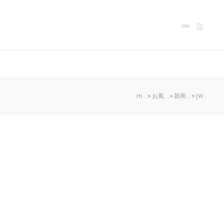
HI…
>
お風…
>
新商…
>
[W…