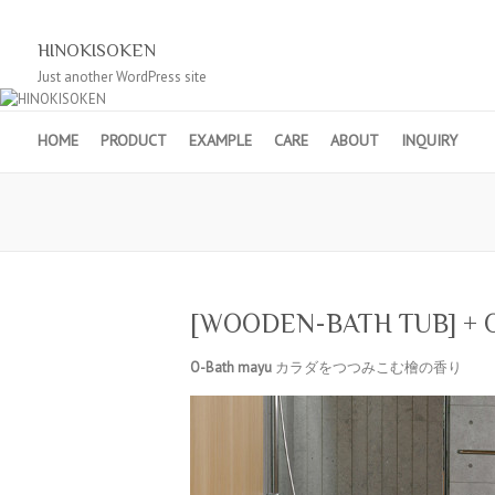
HINOKISOKEN
Just another WordPress site
HOME
PRODUCT
EXAMPLE
CARE
ABOUT
INQUIRY
[WOODEN-BATH TUB] + O-
O-Bath mayu
カラダをつつみこむ檜の香り