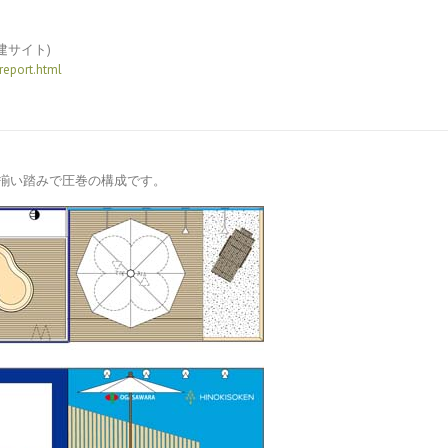
建サイト)
report.html
揃い踏みで圧巻の構成です。