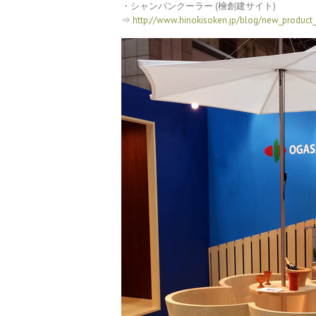
・シャンパンクーラー (檜創建サイト)
⇒
http://www.hinokisoken.jp/blog/new_produc