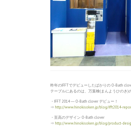
昨年のIFFTでデビューしたばかりの O-Bath cl
テーブルにあるのは、万葉檜(まんようひのき)
・IFFT 2014 ― O-Bath clover デビュー！
⇒
http://www.hinokisoken.jp/blog/ifft2014-repor
・至高のデザイン O-Bath clover
⇒
http://www.hinokisoken.jp/blog/product-desi