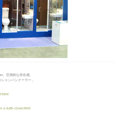
over。圧倒的な存在感。
のシャンパンクーラー 。
t.html
gn-o-bath-clover.html