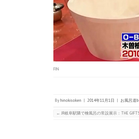
FIN
By
hinokisoken
|
2014年11月1日
|
お風呂道bl
←
JR岐阜駅隣で檜風呂の常設展示：THE GIFTS 