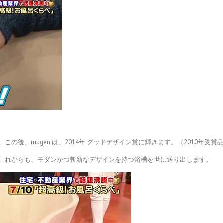
後、mugen は、2014年 グッドデザイン賞に輝きます。（2010年受賞品は、
これからも、モダンかつ斬新なデザインを持つ浴槽を世に送り出します。