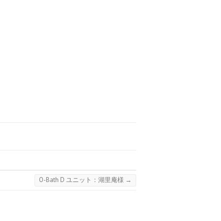
O-Bath D ユニット：湖里庵様
→