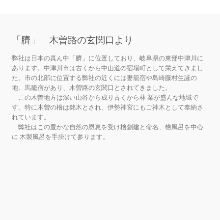
「臍」 木曽路の玄関口より
弊社は日本の真ん中「臍」に位置しており、岐阜県の東部中津川に
あります。中津川市は古くから中山道の宿場町として栄えてきまし
た。市の北部に位置する弊社の近くには妻籠宿や島崎藤村生誕の
地、馬籠宿があり、木曽路の玄関口とされてきました。
この木曽地方は深い山谷から成り古くから林 業が盛んな地域で
す。特に木曽の檜は銘木とされ、伊勢神宮にもご神木として奉納さ
れています。
弊社はこの豊かな自然の恩恵を受け檜創建と命名、檜風呂を中心
に 木製風呂を手掛けて参ります。