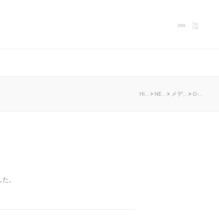
HI…
>
NE…
>
メデ…
>
O-…
した。