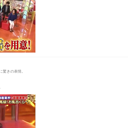
に驚きの表情。
。