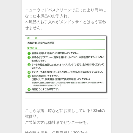
ニューウッドバスクリーンで思ったより簡単に
なった木風呂のお手入れ。
木風呂のお手入れがメンドクサイとはもう言わ
せません。
こちらは施工時などにお渡ししている500mlの
試供品。
ご希望の方は弊社までぜひご一報を。
檜創建の定番、角型浴槽S-1200(外寸