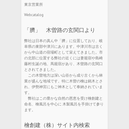
東京営業所
Webcatalog
「臍」 木曽路の玄関口より
弊社は日本の真ん中「臍」に位置しており、岐
阜県の東部中津川にあります。中津川市は古く
から中山道の宿場町として栄えてきました。市
の北部に位置する弊社の近くには妻籠宿や島崎
藤村生誕の地、馬籠宿があり、木曽路の玄関口
とされてきました。
この木曽地方は深い山谷から成り古くから林
業が盛んな地域です。特に木曽の檜は銘木とさ
れ、伊勢神宮にもご神木として奉納されていま
す。
弊社はこの豊かな自然の恩恵を受け檜創建と
命名、檜風呂を中心に 木製風呂を手掛けて参り
ます。
檜創建（株）サイト内検索