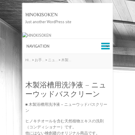
HINOKISOKEN
Just another WordPress site
HI…
>
お手…
>
ニュ…
>
木製…
木製浴槽用洗浄液 – ニュ
ーウッドバスクリーン
■ 木製浴槽用洗浄液 – ニューウッドバスクリー
ン
ヒノキチオールを含む天然植物エキスの洗剤
（コンディショナー）です。
他にはない檜創建のオリジナル商品です。